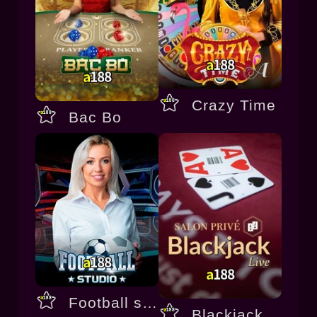
Crazy Time
Bac Bo
Football studio
Blackjack