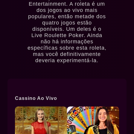
Entertainment. A roleta é um
dos jogos ao vivo mais
populares, então metade dos
quatro jogos estão
disponíveis. Um deles é o
Live Roulette Poker. Ainda
não há informações
específicas sobre esta roleta,
mas você definitivamente
deveria experimentá-la.
Cassino Ao Vivo