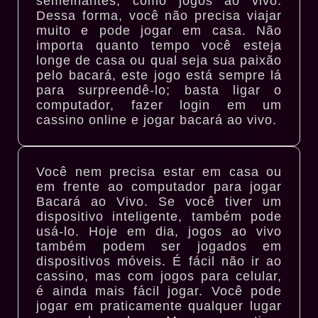
semelhantes, como jogos ao vivo.
Dessa forma, você não precisa viajar
muito e pode jogar em casa. Não
importa quanto tempo você esteja
longe de casa ou qual seja sua paixão
pelo bacará, este jogo está sempre lá
para surpreendê-lo; basta ligar o
computador, fazer login em um
cassino online e jogar bacará ao vivo.
Você nem precisa estar em casa ou
em frente ao computador para jogar
Bacará ao Vivo. Se você tiver um
dispositivo inteligente, também pode
usá-lo. Hoje em dia, jogos ao vivo
também podem ser jogados em
dispositivos móveis. É fácil não ir ao
cassino, mas com jogos para celular,
é ainda mais fácil jogar. Você pode
jogar em praticamente qualquer lugar