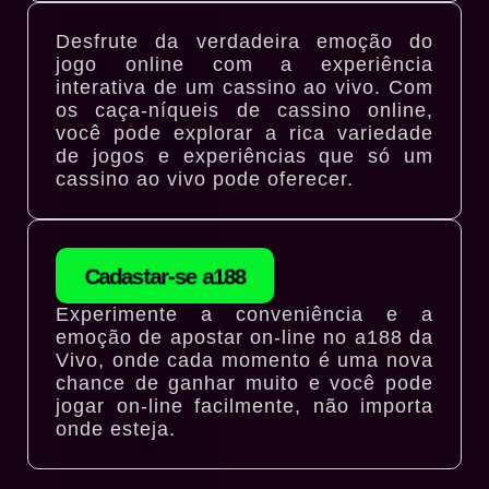
Desfrute da verdadeira emoção do
jogo online com a experiência
interativa de um cassino ao vivo. Com
os caça-níqueis de cassino online,
você pode explorar a rica variedade
de jogos e experiências que só um
cassino ao vivo pode oferecer.
Сadastar-se a188
Experimente a conveniência e a
emoção de apostar on-line no a188 da
Vivo, onde cada momento é uma nova
chance de ganhar muito e você pode
jogar on-line facilmente, não importa
onde esteja.