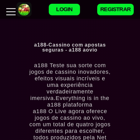
LOGIN
REGISTRAR
a188-Cassino com apostas
seguras - a188 aovio
a188 Teste sua sorte com
jogos de cassino inovadores,
efeitos visuais incríveis e
uma experiência
verdadeiramente
imersiva.Everything is in the
a188
plataforma
a188
O Live agora oferece
jogos de cassino ao vivo,
com um total de quatro jogos
diferentes para escolher,
todos produzidos pela Net