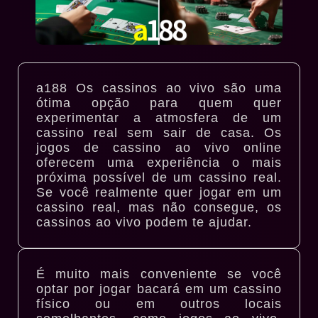
a188 Os cassinos ao vivo são uma
ótima opção para quem quer
experimentar a atmosfera de um
cassino real sem sair de casa. Os
jogos de cassino ao vivo online
oferecem uma experiência o mais
próxima possível de um cassino real.
Se você realmente quer jogar em um
cassino real, mas não consegue, os
cassinos ao vivo podem te ajudar.
É muito mais conveniente se você
optar por jogar bacará em um cassino
físico ou em outros locais