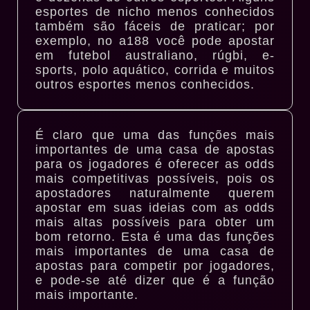
esportes de nicho menos conhecidos
também são fáceis de praticar; por
exemplo, no a188 você pode apostar
em futebol australiano, rúgbi, e-
sports, polo aquático, corrida e muitos
outros esportes menos conhecidos.
É claro que uma das funções mais
importantes de uma casa de apostas
para os jogadores é oferecer as odds
mais competitivas possíveis, pois os
apostadores naturalmente querem
apostar em suas ideias com as odds
mais altas possíveis para obter um
bom retorno. Esta é uma das funções
mais importantes de uma casa de
apostas para competir por jogadores,
e pode-se até dizer que é a função
mais importante.