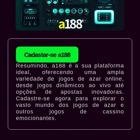
Сadastar-se a188
Resumindo, a188 é a sua plataforma
ideal, oferecendo uma ampla
variedade de jogos de azar online,
desde jogos dinâmicos ao vivo até
opções de apostas inovadoras.
Cadastre-se agora para explorar o
vasto mundo dos jogos de azar e
outros jogos de cassino
emocionantes.