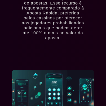
de apostas. Esse recurso é
frequentemente comparado à
Aposta Rápida, preferida
pelos cassinos por oferecer
aos jogadores probabilidades
adicionais que podem gerar
até 100% a mais no valor da
aposta.