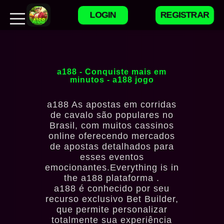
LOGIN
REGISTRAR
a188 - Conquiste mais em
minutos - a188 jogo
a188 As apostas em corridas
de cavalo são populares no
Brasil, com muitos cassinos
online oferecendo mercados
de apostas detalhados para
esses eventos
emocionantes.Everything is in
the
a188
plataforma .
a188
é conhecido por seu
recurso exclusivo Bet Builder,
que permite personalizar
totalmente sua experiência