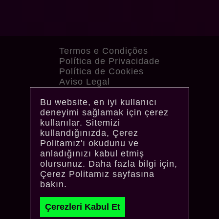
Termos e Condições
Política de Privacidade
Política de Cookies
Aviso Legal
Bu website, en iyi kullanıcı
deneyimi sağlamak için çerez
kullanılar. Sitemizi
kullandığınızda, Çerez
Politamız'ı okudunu ve
anladığınızı kabul etmiş
olursunuz. Daha fazla bilgi için,
Çerez Politamız sayfasına
bakın.
Çerezleri Kabul Et