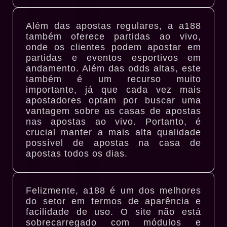
Além das apostas regulares, a a188
também oferece partidas ao vivo,
onde os clientes podem apostar em
partidas e eventos esportivos em
andamento. Além das odds altas, este
também é um recurso muito
importante, já que cada vez mais
apostadores optam por buscar uma
vantagem sobre as casas de apostas
nas apostas ao vivo. Portanto, é
crucial manter a mais alta qualidade
possível de apostas na casa de
apostas todos os dias.
Felizmente, a188 é um dos melhores
do setor em termos de aparência e
facilidade de uso. O site não está
sobrecarregado com módulos e