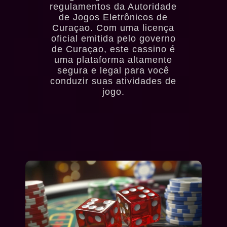
regulamentos da Autoridade
de Jogos Eletrônicos de
Curaçao. Com uma licença
oficial emitida pelo governo
de Curaçao, este cassino é
uma plataforma altamente
segura e legal para você
conduzir suas atividades de
jogo.