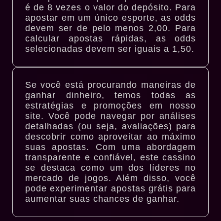
é de 8 vezes o valor do depósito. Para
apostar em um único esporte, as odds
devem ser de pelo menos 2,00. Para
calcular apostas rápidas, as odds
selecionadas devem ser iguais a 1,50.
Se você está procurando maneiras de
ganhar dinheiro, temos todas as
estratégias e promoções em nosso
site. Você pode navegar por análises
detalhadas (ou seja, avaliações) para
descobrir como aproveitar ao máximo
suas apostas. Com uma abordagem
transparente e confiável, este cassino
se destaca como um dos líderes no
mercado de jogos. Além disso, você
pode experimentar apostas grátis para
aumentar suas chances de ganhar.