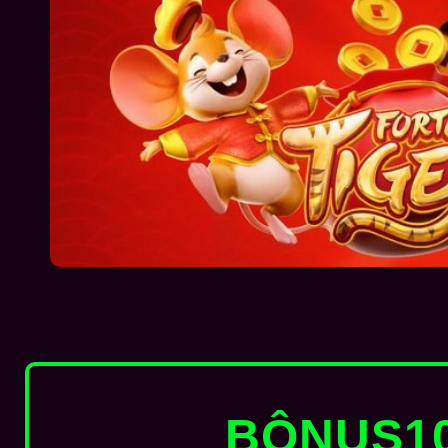
BÔNUS
1