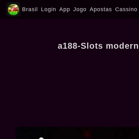
Brasil
Login
App
Jogo
Apostas
Cassino
a188-Slots moderno