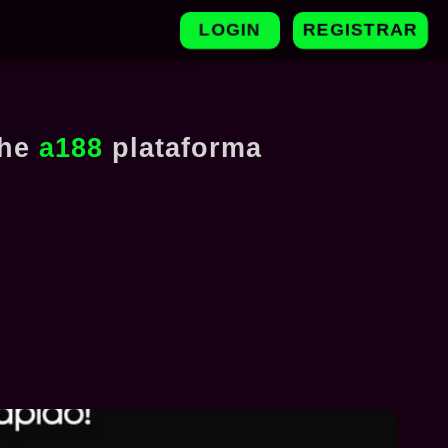
LOGIN
REGISTRAR
the
a188
plataforma