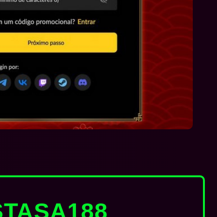
STAS
A188