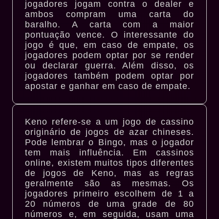
jogadores jogam contra o dealer e
ambos compram uma carta do
baralho. A carta com a maior
pontuação vence. O interessante do
jogo é que, em caso de empate, os
jogadores podem optar por se render
ou declarar guerra. Além disso, os
jogadores também podem optar por
apostar e ganhar em caso de empate.
Keno refere-se a um jogo de cassino
originário de jogos de azar chineses.
Pode lembrar o Bingo, mas o jogador
tem mais influência. Em cassinos
online, existem muitos tipos diferentes
de jogos de Keno, mas as regras
geralmente são as mesmas. Os
jogadores primeiro escolhem de 1 a
20 números de uma grade de 80
números e, em seguida, usam uma