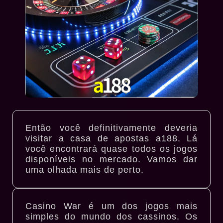
Então você definitivamente deveria
visitar a casa de apostas a188. Lá
você encontrará quase todos os jogos
disponíveis no mercado. Vamos dar
uma olhada mais de perto.
Casino War é um dos jogos mais
simples do mundo dos cassinos. Os